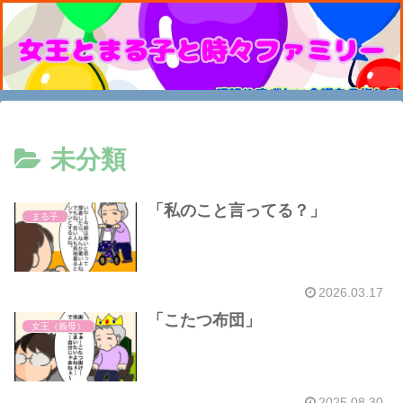
未分類
「私のこと言ってる？」
まる子
2026.03.17
「こたつ布団」
女王（義母）
2025.08.30