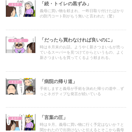
「続・トイレの黒ずみ」
まる子
義母に買い物を頼まれ、一昨日取り付けたばかり
の防汚コート剤がもう無いと言われた（驚）
「だったら買わなければ良いのに」
女王（義母）
時は８月末のお話。ようやく新さつまいもが売っ
ているスーパーを見つけてからというもの、よく
新さつまいもを買ってくるよう頼まれる。
「病院の帰り道」
まる子
手術しますと義母が手術を決めた帰りの道中…ず
っとネガティブな発言が続いている
「言葉の圧」
まる子
時は９月。義母に買い物に行く予定はないか？と
聞かれたので出掛けないと伝えるとそこから義母