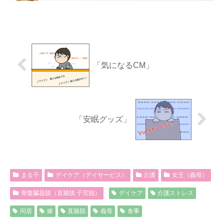
「気になるCM」
「安眠グッズ」
まる子
デイケア（デイサービス）
介護
女王（義母）
骨盤臓器脱（直腸脱 子宮脱）
デイケア
介護ストレス
同居
嫁
直腸脱
義母
食事