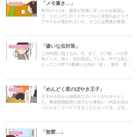
「メモ書き…」
まる子
昨日のつづき。義母が部屋に戻ったのを確認し
て、リビングに行くとテーブルに見慣れぬクリア
ファイルが置かれていた。そこには死後の要望が
書かれたメモが入っていた。
「嫌いな虫対策」
まる子よもやま話
この時期に買うもの、G、ダニ、ヤブ蚊、ハエ対
策グッズ。色々、試行錯誤している。中でも私に
とってこの世で1番嫌いな虫が「蚊」。毎年、色々
対策してるけど必ず刺されてしまう…。
「めんどく星のぼやき王子」
まる子
王子が今日から就職先でのバイトがスタートし
た。教習所開始前に息子から事前に「内定が決ま
ったらそこでバイトすることになってる」と言わ
れていたので、バイトが始まる前に教習所を進め
ておくように伝えていたのだが…
「散髪…」
まる子