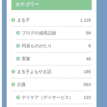
カテゴリー
まる子
1,116
ブログの成長記録
59
同居ものがたり
9
実家
46
まる子よもやま話
195
介護
553
デイケア（デイサービス）
123