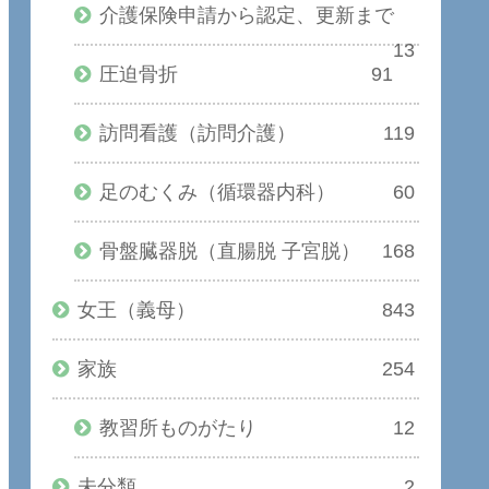
介護保険申請から認定、更新まで
13
圧迫骨折
91
訪問看護（訪問介護）
119
足のむくみ（循環器内科）
60
骨盤臓器脱（直腸脱 子宮脱）
168
女王（義母）
843
家族
254
教習所ものがたり
12
未分類
2