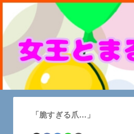
「脆すぎる爪…」