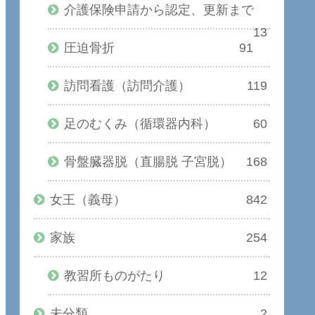
介護保険申請から認定、更新まで
13
圧迫骨折
91
訪問看護（訪問介護）
119
足のむくみ（循環器内科）
60
骨盤臓器脱（直腸脱 子宮脱）
168
女王（義母）
842
家族
254
教習所ものがたり
12
未分類
2