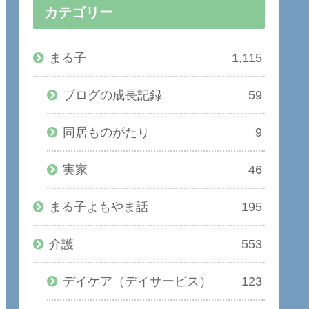
カテゴリー
まる子
1,115
ブログの成長記録
59
同居ものがたり
9
実家
46
まる子よもやま話
195
介護
553
デイケア（デイサービス）
123