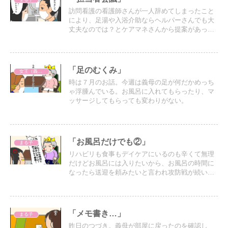
訪問看護の看護師さんが一人辞めてしまったこと
により、足湯や入浴介助ならヘルパーさんでも大
丈夫なのでは？とケアマネさんから提案があった
のでヘルパーさんにお願いすることにした。
「足のむくみ」
女王（義母）
時は７月のお話。今週は義母の足が何だかめっち
ゃ浮腫んでいる。お風呂に入れてもらったり、マ
ッサージしてもらっても変わりがない。
「お風呂だけでも②」
まる子
リハビリも食事もデイケアにいるのも辛くて無理
だけどお風呂には入りたいから、お風呂の時間に
なったら送迎を頼みたいと言われ攻防戦が続いて
いる…
「メモ書き…」
まる子
昨日のつづき。義母が部屋に戻ったのを確認し