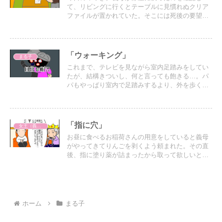
て、リビングに行くとテーブルに見慣れぬクリア
ファイルが置かれていた。そこには死後の要望が
書かれたメモが入っていた。
「ウォーキング」
まる子
これまで、テレビを見ながら室内足踏みをしてい
たが、結構きついし、何と言っても飽きる…。パ
パもやっぱり室内で足踏みするより、外を歩く方
が気分がいいよ。というので外に出て歩くように
なった。
「指に穴」
女王（義母）
お昼に食べるお稲荷さんの用意をしていると義母
がやってきてりんごを剥くよう頼まれた。その直
後、指に塗り薬が詰まったから取って欲しいと頼
まれたのでパパにお願いした。
ホーム
まる子