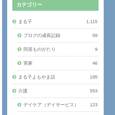
カテゴリー
まる子
1,115
ブログの成長記録
59
同居ものがたり
9
実家
46
まる子よもやま話
195
介護
553
デイケア（デイサービス）
123