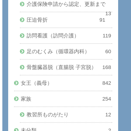
介護保険申請から認定、更新まで
13
圧迫骨折
91
訪問看護（訪問介護）
119
足のむくみ（循環器内科）
60
骨盤臓器脱（直腸脱 子宮脱）
168
女王（義母）
842
家族
254
教習所ものがたり
12
未分類
2