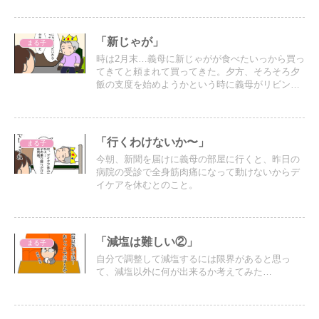
ことに
「新じゃが」
まる子
時は2月末…義母に新じゃがが食べたいっから買っ
てきてと頼まれて買ってきた。夕方、そろそろ夕
飯の支度を始めようかという時に義母がリビング
にやってきて…
「行くわけないか〜」
まる子
今朝、新聞を届けに義母の部屋に行くと、昨日の
病院の受診で全身筋肉痛になって動けないからデ
イケアを休むとのこと。
「減塩は難しい②」
まる子
自分で調整して減塩するには限界があると思っ
て、減塩以外に何が出来るか考えてみた…