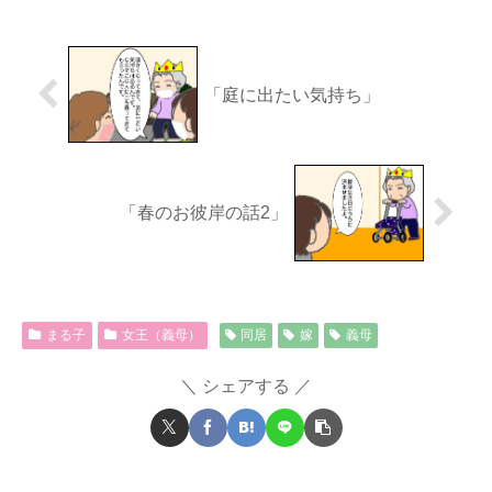
「庭に出たい気持ち」
「春のお彼岸の話2」
まる子
女王（義母）
同居
嫁
義母
シェアする