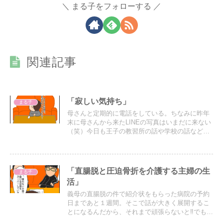
まる子をフォローする
関連記事
「寂しい気持ち」
まる子
母さんと定期的に電話をしている。ちなみに昨年
末に母さんから来たLINEの写真はいまだに来ない
（笑）今日も王子の教習所の話や学校の話など他
愛もない話をしていた。
「直腸脱と圧迫骨折を介護する主婦の生
まる子
活」
義母の直腸脱の件で紹介状をもらった病院の予約
日まであと１週間。そこで話が大きく展開するこ
とになるんだから、それまで頑張らないと‼︎でも私
の負担が大きいので家族会議を開いて協力を得る