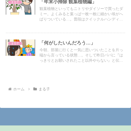
「年末小掃除 観葉植物編」
まる子
観葉植物といってもニトリやダイソーで買ったダ
ミー。よくみると葉っぱ一枚一枚に細かい埃がへ
ばりついている…。普段はクイックルハンディで
ざっと撫でるだけだけど、それでは落としきれな
いらしい…。
「何がしたいんだろう…」
まる子
今朝、部屋に行くと一気に思いついたことを片っ
端から言っている状態…。そして昨日パパに『は
っきりとお願いされたこと以外やらない』と伝え
ていたので、こちらから質問したことに対してあ
やふやな回答は全て受け流すことにしてパパにお
任せすることに。
ホーム
まる子