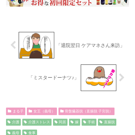
「退院翌日 ケアマネさん来訪」
「ミスタードーナツ♪」
まる子
女王（義母）
骨盤臓器脱（直腸脱 子宮脱）
介護
介護ストレス
同居
嫁
手術
直腸脱
義母
食事