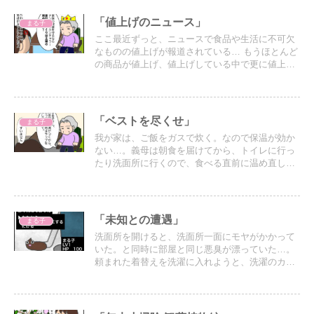
「値上げのニュース」
まる子
ここ最近ずっと、ニュースで食品や生活に不可欠
なものの値上げが報道されている… もうほとんど
の商品が値上げ、値上げしている中で更に値上
げ…。
「ベストを尽くせ」
まる子
我が家は、ご飯をガスで炊く。なので保温が効か
ない…。義母は朝食を届けてから、トイレに行っ
たり洗面所に行くので、食べる直前に温め直して
出すが、少しでも冷めないように乾燥しないよう
にと食事にラップをつけたまま出していた。
「未知との遭遇」
まる子
洗面所を開けると、洗面所一面にモヤがかかって
いた。と同時に部屋と同じ悪臭が漂っていた…。
頼まれた着替えを洗濯に入れようと、洗濯のカゴ
を持ち上げると…その奥にヤツがいた…