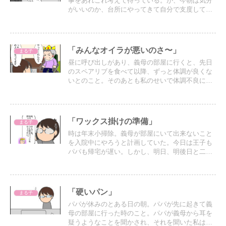
事をあれこれ考えて待っている。が、今朝は気分
がいいのか、台所にやってきて自分で支度してい
た。
「みんなオイラが悪いのさ〜」
まる子
昼に呼び出しがあり、義母の部屋に行くと、先日
のスペアリブを食べて以降、ずっと体調が良くな
いとのこと。そのあとも私のせいで体調不良にな
っている…というようなことを延々と聞かされる
「ワックス掛けの準備」
まる子
時は年末小掃除。義母が部屋にいて出来ないこと
を入院中にやろうと計画していた。今日は王子も
パパも帰宅が遅い。しかし、明日、明後日と二日
連続王子が休み…。ワックスを掛けたいので今日
中に出来るところまでワックス剥がしを済ませた
いと作業していると…
「硬いパン」
まる子
パパが休みのとある日の朝。パパが先に起きて義
母の部屋に行った時のこと。パパが義母から耳を
疑うようなことを聞かされ、それを聞いた私は驚