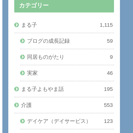
カテゴリー
まる子
1,115
ブログの成長記録
59
同居ものがたり
9
実家
46
まる子よもやま話
195
介護
553
デイケア（デイサービス）
123