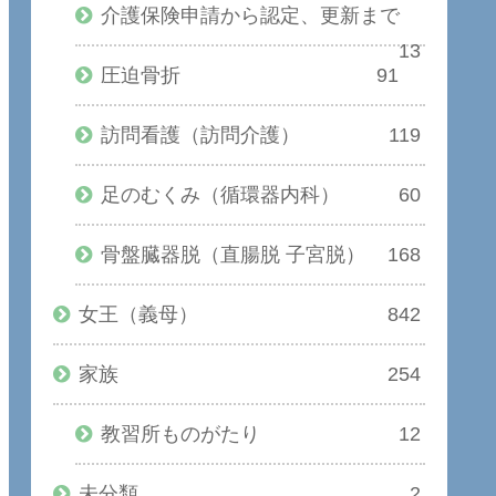
介護保険申請から認定、更新まで
13
圧迫骨折
91
訪問看護（訪問介護）
119
足のむくみ（循環器内科）
60
骨盤臓器脱（直腸脱 子宮脱）
168
女王（義母）
842
家族
254
教習所ものがたり
12
未分類
2