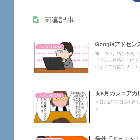
関連記事
Googleアドセ
ブログの成長記録
前回の不合格から約２
ドセンス合格へ向けて
にとって有益なサイト
たよ。
★8月のシニアカ
ブログの成長記録
本日は2記事目✌️今
す。
号外「ドゥエッ！