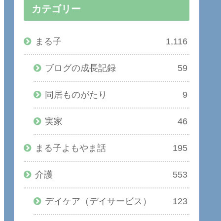
カテゴリー
まる子
1,116
ブログの成長記録
59
同居ものがたり
9
実家
46
まる子よもやま話
195
介護
553
デイケア（デイサービス）
123