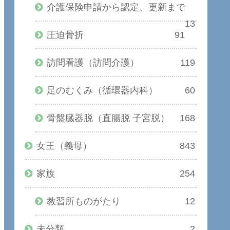
介護保険申請から認定、更新まで
13
圧迫骨折
91
訪問看護（訪問介護）
119
足のむくみ（循環器内科）
60
骨盤臓器脱（直腸脱 子宮脱）
168
女王（義母）
843
家族
254
教習所ものがたり
12
未分類
2