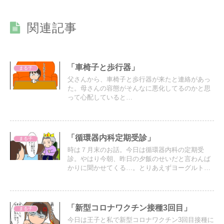
関連記事
「車椅子と歩行器」
まる子
父さんから、車椅子と歩行器が来たと連絡があっ
た。母さんの容態がそんなに悪化してるのかと思
って心配していると…
「循環器内科定期受診」
まる子
時は７月末のお話。今日は循環器内科の定期受
診。やはり今朝、昨日の夕飯のせいだと言わんば
かりに聞かせてくる…。とりあえずヨーグルトだ
け渡してさっさと引き上げて家事を済ませた。
「新型コロナワクチン接種3回目」
まる子
今日は王子と私で新型コロナワクチン3回目接種に