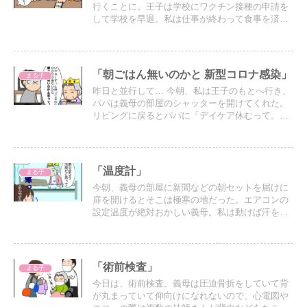
行くことに。王子は学校にワクチン接種の申請を
して学校を早退。私は仕事が終わって食事を済ま
せ、2人で予約した病院へ。
「朝ごはん無いのかと 新型コロナ感染」
まる子
昨日と並行して… 今朝、私は王子のもとへ行き、
パパは義母の部屋のシャッターを開けてくれた。
リビングに戻るとパパに「デイケア休むって。そ
れから朝はパンでって」と言われ、朝食の準備を
していると義母が来て…
「温度計」
まる子
今朝、義母の部屋に新聞などの朝セットを届けに
扉を開けるとそこは極寒の地だった。エアコンの
設定温度が絶対おかしい義母。私は動けば汗をか
く程度の室温で27〜8度くらいが好みだが…義母
の部屋の温度計では室温22度だった…。扉の下か
ら冷気が出ている
「術前検査」
まる子
今日は、術前検査。義母は圧迫骨折をしていて背
が丸まっていて仰向けになれないので、心電図や