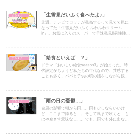
「生雪見だいふく食べたよ♪」
まる子よもやま話
先週、テレビでロッテが発売するって見てて気に
なってた『生雪見だいふく ふわふわクリーム
in』。お気に入りのスーパーで早速発見‼︎男性陣は
甘いもの好きなので取り合いになるから3個買って
帰った。
「給食といえば…？」
まる子よもやま話
ドラマ『おいしい給食season3』が始まった。時
代設定がちょうど私たちの年代なので、共感する
ことも多く、パパと子供の頃の話をしながら観て
いる。共感できなくても振り切れた市原隼人さん
の演技が面白いから毎シーズン観ている。
「雨の日の憂鬱…」
まる子よもやま話
台風の影響で朝から雨…。雨も少しならいいけ
ど…ここまで降ると…。そして風まで吹くと…も
はや傘さす意味なし…。でも…雨でも外に出なく
ちゃならないから…テンション下がるわ〜