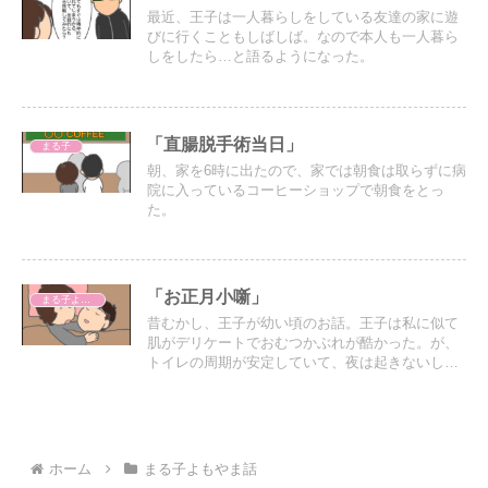
最近、王子は一人暮らしをしている友達の家に遊
びに行くこともしばしば。なので本人も一人暮ら
しをしたら…と語るようになった。
「直腸脱手術当日」
まる子
朝、家を6時に出たので、家では朝食は取らずに病
院に入っているコーヒーショップで朝食をとっ
た。
「お正月小噺」
まる子よもやま話
昔むかし、王子が幼い頃のお話。王子は私に似て
肌がデリケートでおむつかぶれが酷かった。が、
トイレの周期が安定していて、夜は起きないし、
朝までおしっこもしないので生後半年でオムツを
卒業。念のための防水シーツを敷いていたが汚す
ことはなかった。
ホーム
まる子よもやま話