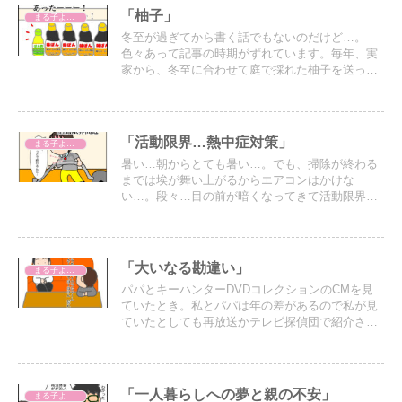
「柚子」
まる子よもやま話
冬至が過ぎてから書く話でもないのだけど…。
色々あって記事の時期がずれています。毎年、実
家から、冬至に合わせて庭で採れた柚子を送って
くれる。今年も送ってくれた。お店で買ったら1個
100円以上する柚子。十二月の初旬、さりげなく
電話して様子を伺う。
「活動限界…熱中症対策」
まる子よもやま話
暑い…朝からとても暑い…。でも、掃除が終わる
までは埃が舞い上がるからエアコンはかけな
い…。段々…目の前が暗くなってきて活動限界が
近くなってきているのが分かる。熱中症対策をし
なくては。
「大いなる勘違い」
まる子よもやま話
パパとキーハンターDVDコレクションのCMを見
ていたとき。私とパパは年の差があるので私が見
ていたとしても再放送かテレビ探偵団で紹介され
ていた記憶だが不思議と話が合う…。
「一人暮らしへの夢と親の不安」
まる子よもやま話