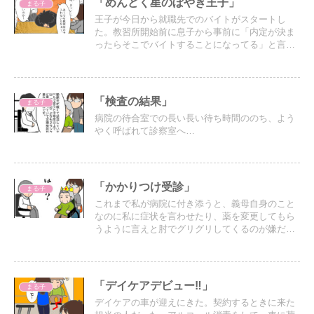
「めんどく星のぼやき王子」
まる子
王子が今日から就職先でのバイトがスタートし
た。教習所開始前に息子から事前に「内定が決ま
ったらそこでバイトすることになってる」と言わ
れていたので、バイトが始まる前に教習所を進め
ておくように伝えていたのだが…
「検査の結果」
まる子
病院の待合室での長い長い待ち時間ののち、よう
やく呼ばれて診察室へ…
「かかりつけ受診」
まる子
これまで私が病院に付き添うと、義母自身のこと
なのに私に症状を言わせたり、薬を変更してもら
うように言えと肘でグリグリしてくるのが嫌だっ
たから、パパに付き添いを頼んでいたが、今日は
仕事が休めないので私が連れていく事になった。
「デイケアデビュー‼︎」
まる子
デイケアの車が迎えにきた。契約するときに来た