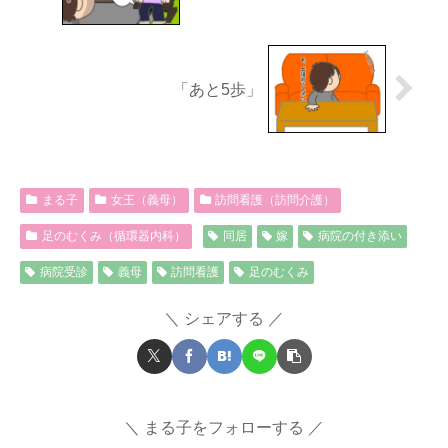
「あと5歩」
まる子
女王（義母）
訪問看護（訪問介護）
足のむくみ（循環器内科）
同居
嫁
病院の付き添い
病院受診
義母
訪問看護
足のむくみ
シェアする
まる子をフォローする