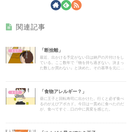
関連記事
「断捨離」
まる子
最近、出かける予定がない日は納戸の片付けをし
ている。ここ数年で『物を持ち過ぎない。決まっ
た数しか買わない』と決めた。その基準を元に少
しずつ片付けを進め、ようやく終わりが見えてき
たが、その最も奥から記憶にない謎の箱が出てき
た。
「食物アレルギー？」
まる子
昼に王子と回転寿司に出かけた。行くと必ず食べ
るのがえびアボカド。今日は一貫めに食べたのだ
が、食べてすぐ…口の中に異変を感じた。