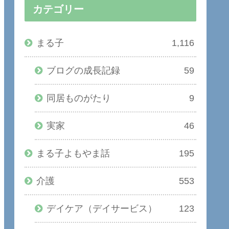
カテゴリー
まる子
1,116
ブログの成長記録
59
同居ものがたり
9
実家
46
まる子よもやま話
195
介護
553
デイケア（デイサービス）
123