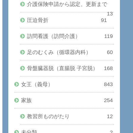
介護保険申請から認定、更新まで
13
圧迫骨折
91
訪問看護（訪問介護）
119
足のむくみ（循環器内科）
60
骨盤臓器脱（直腸脱 子宮脱）
168
女王（義母）
843
家族
254
教習所ものがたり
12
未分類
2