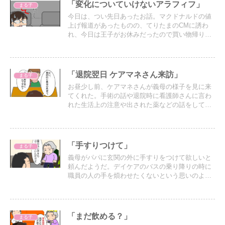
「変化についていけないアラフィフ」
まる子
今日は、つい先日あったお話。マクドナルドの値
上げ報道があったものの、てりたまのCMに誘わ
れ、今日は王子がお休みだったので買い物帰りに
ドライブスルーでマクドナルドへ行くことにし
た。
「退院翌日 ケアマネさん来訪」
まる子
お昼少し前、ケアマネさんが義母の様子を見に来
てくれた。手術の話や退院時に看護師さんに言わ
れた生活上の注意や出された薬などの話をして、
その後、ケアマネさんと義母の部屋へ。
「手すりつけて」
まる子
義母がパパに玄関の外に手すりをつけて欲しいと
頼んだようだ。デイケアのバスの乗り降りの時に
職員の人の手を煩わせたくないという思いのよう
だが…
「まだ飲める？」
まる子