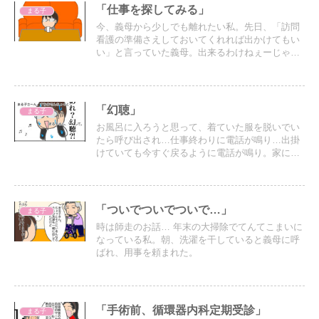
「仕事を探してみる」
まる子
今、義母から少しでも離れたい私。先日、「訪問
看護の準備さえしておいてくれれば出かけてもい
い」と言っていた義母。出来るわけねぇーじゃ
ん！と思う私。でも、私の性格を分かっていった
のなら腹が立つ。というわけで、仕事を探してみ
るが…
「幻聴」
まる子
お風呂に入ろうと思って、着ていた服を脱いでい
たら呼び出され…仕事終わりに電話が鳴り…出掛
けていても今すぐ戻るように電話が鳴り。家にい
ても2時間おきに部屋に行くにも関わらず電話が鳴
り…常に拘束されている感じがするし幻聴もし始
めた…
「ついでついでついで…」
まる子
時は師走のお話… 年末の大掃除でてんてこまいに
なっている私。朝、洗濯を干していると義母に呼
ばれ、用事を頼まれた。
「手術前、循環器内科定期受診」
まる子