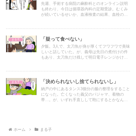
先週、手術する病院の麻酔科とのオンライン説明
も終わり、今日は循環器内科の定期受診。むくみ
が続いているせいか、血液検査の結果、血栓のマ
ーカーで高い値が出ているとのことで翌日改めて
検査することに…
「疑って食べない」
まる子
夕飯。3人で、太刀魚が身が厚くてフワフワで美味
しいと話していた。が、義母は先日の煮付けの件
もあり、太刀魚だけ残して明日電子レンジかけて
食べるとのこと。
「決められないし捨てられないし」
まる子
納戸の中にあるタンス3個分の服の整理をすること
になった。亡くなった義父のパジャマ、着物の
帯…。が、いずれ手直しして鞄にするとかなんと
か言い始めて…
ホーム
まる子