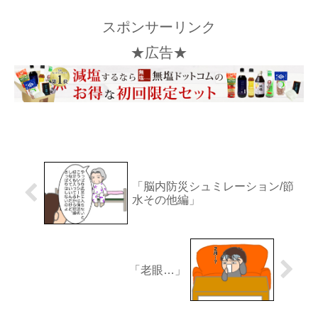
スポンサーリンク
★広告★
「脳内防災シュミレーション/節
水その他編」
「老眼…」