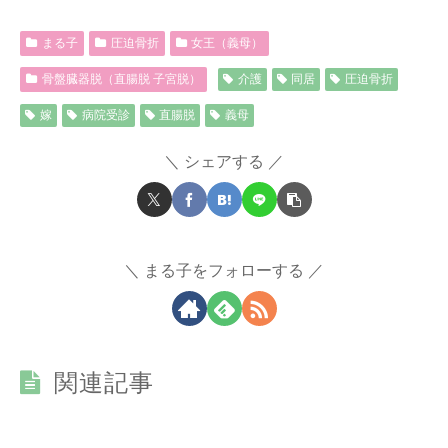
まる子
圧迫骨折
女王（義母）
骨盤臓器脱（直腸脱 子宮脱）
介護
同居
圧迫骨折
嫁
病院受診
直腸脱
義母
シェアする
まる子をフォローする
関連記事