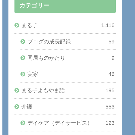
カテゴリー
まる子
1,116
ブログの成長記録
59
同居ものがたり
9
実家
46
まる子よもやま話
195
介護
553
デイケア（デイサービス）
123