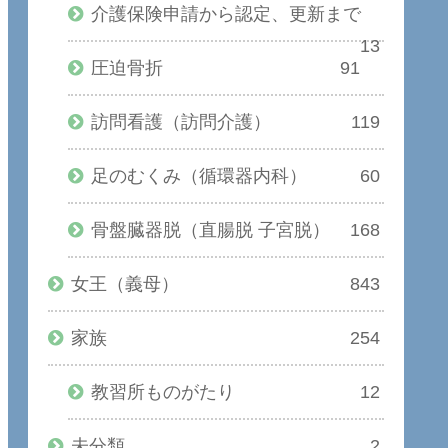
介護保険申請から認定、更新まで
13
圧迫骨折
91
訪問看護（訪問介護）
119
足のむくみ（循環器内科）
60
骨盤臓器脱（直腸脱 子宮脱）
168
女王（義母）
843
家族
254
教習所ものがたり
12
未分類
2