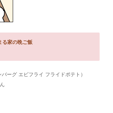
まる家の
晩ご飯
ンバーグ エビフライ フライドポテト）
じん