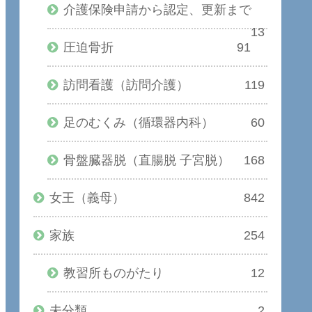
介護保険申請から認定、更新まで
13
圧迫骨折
91
訪問看護（訪問介護）
119
足のむくみ（循環器内科）
60
骨盤臓器脱（直腸脱 子宮脱）
168
女王（義母）
842
家族
254
教習所ものがたり
12
未分類
2