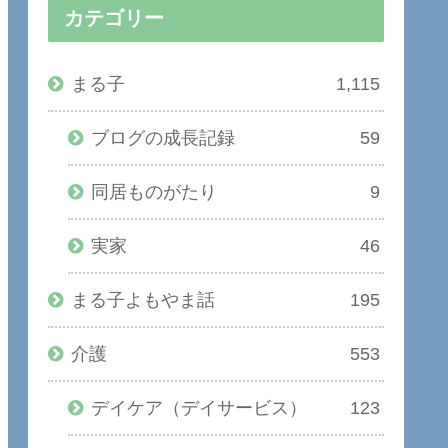
カテゴリー
まる子
1,115
ブログの成長記録
59
同居ものがたり
9
実家
46
まる子よもやま話
195
介護
553
デイケア（デイサービス）
123