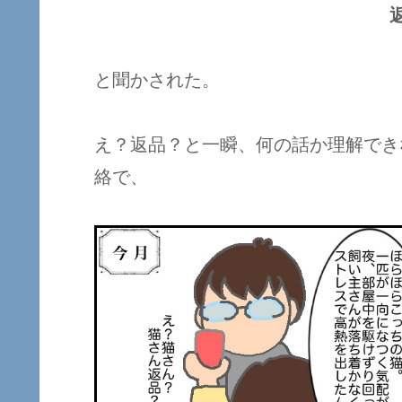
と聞かされた。
え？返品？と一瞬、何の話か理解でき
絡で、