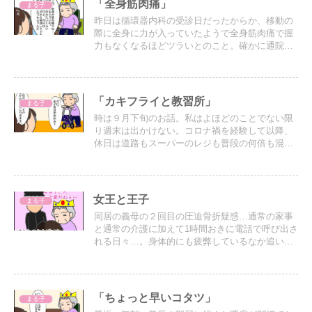
「全身筋肉痛」
まる子
昨日は循環器内科の受診日だったからか、移動の
際に全身に力が入っていたようで全身筋肉痛で握
力もなくなるほどツラいとのこと。確かに通院以
外の外出が全くないので、通院では家にいる時の
１ヶ月…いや３ヶ月分くらい歩くから筋肉痛にな
るのは予想がつく
「カキフライと教習所」
まる子
時は９月下旬のお話。私はよほどのことでない限
り週末は出かけない。コロナ禍を経験して以降、
休日は道路もスーパーのレジも普段の何倍も混む
ので、元々人混みが苦手な私はさらに苦手になっ
た。
女王と王子
まる子
同居の義母の２回目の圧迫骨折疑惑…通常の家事
と通常の介護に加えて1時間おきに電話で呼び出さ
れる日々…。身体的にも疲弊しているなか追い打
ちをかけるように私にかけられる言葉…。介護ス
トレスはMAXに
「ちょっと早いコタツ」
まる子