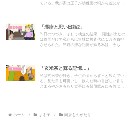
ている。我が家は王子が幼稚園の頃から義父が入
退院を繰り返していたのでその頃からすでに旅行
が難しくなっていた。
「湿疹と思い出話2」
まる子
昨日のつづき。そして検査の結果… 陽性が出たの
は義母だけで私たちは無駄に検査代に１万円負担
させられた。当時の嫌な記憶が蘇る私は、今もま
た目の前で大嘘こいてる義母の話を聞かされメッ
チャストレスが溜まった私は反発。
「玄米茶と蘇る記憶…」
まる子
私は玄米茶が好き。子供の頃からずっと飲んでい
る。見た目も可愛いし、飲んだ時の香ばしい香り
とまろやかさもあり食事にも普段飲みにも何にで
も合うと思っている。
ホーム
まる子
同居ものがたり