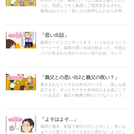
昨日のつづき。義母だけでなく義父も難しい人だ
った。同居してすぐ義母にご隠居宣言をされた。
義母はおそらく『若い人の世帯なんだから年寄り
は大人しくその場を譲ってご隠居生活します』と
いう意味で言ったのだろう。
「思い出話」
まる子
義母がリビングにやってきて、いつものようにフ
リートーク。義母の思い出話が始まった。今回は
パパが生まれた頃から小さい頃のお話…そしてそ
こから急に…
「義父との思い出2と義父の呪い？」
まる子
書ききれなくて今日も昨日のつづき…。誰にも相
談できず、ずっとモヤモヤ未消化のまま過ごして
いたある日、義父が晩酌の時だけでなくシラフの
状態でも色々言ってくるようになった…。
「よそはよそ…」
まる子
義姉が週末、家族で旅行に行くとのこと。良いな
ぁ〜って思うとツラくなるから思わないようにし