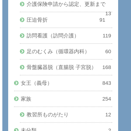
介護保険申請から認定、更新まで
13
圧迫骨折
91
訪問看護（訪問介護）
119
足のむくみ（循環器内科）
60
骨盤臓器脱（直腸脱 子宮脱）
168
女王（義母）
843
家族
254
教習所ものがたり
12
未分類
2