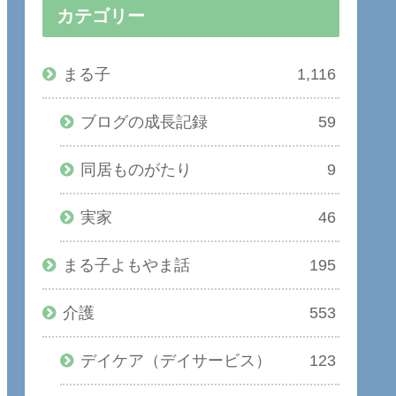
カテゴリー
まる子
1,116
ブログの成長記録
59
同居ものがたり
9
実家
46
まる子よもやま話
195
介護
553
デイケア（デイサービス）
123