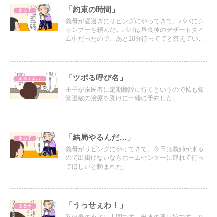
「約束の時間」
まる子
義母が昼過ぎにリビングにやってきて、パパにシ
ャンプーを頼んだ。パパは昼食後のデザートタイ
ム中だったので、あと10分待っててと答えてい
た。
「ツボる呼び名」
まる子よもやま話
王子が歯医者に定期検診に行くというので私も知
覚過敏の治療を受けに一緒に予約した。
「結局やるんだ…」
まる子
義母がリビングにやってきて、今日は義姉が来る
ので出掛けないならホームセンターに連れて行っ
てほしいと頼まれた。
「うっせぇわ！」
まる子