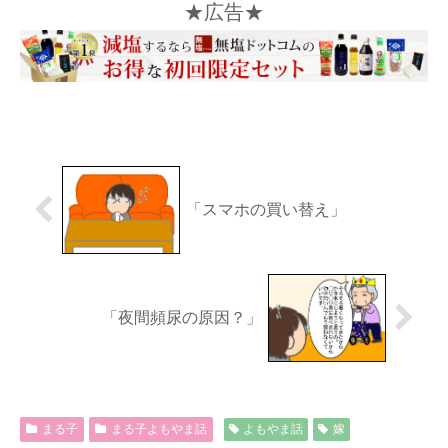
★広告★
「スマホの買い替え」
「夜間頻尿の原因？」
まる子
まる子よもやま話
よもやま話
嫁