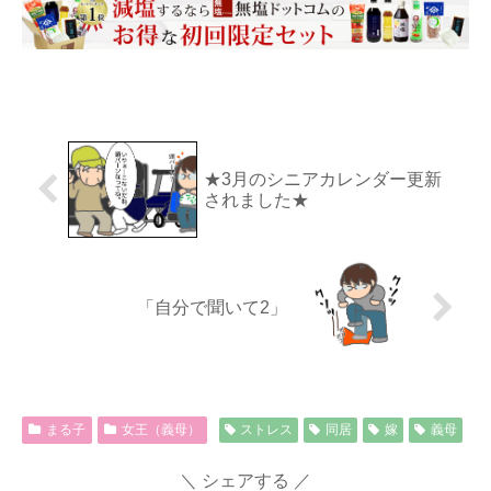
★3月のシニアカレンダー更新
されました★
「自分で聞いて2」
まる子
女王（義母）
ストレス
同居
嫁
義母
シェアする