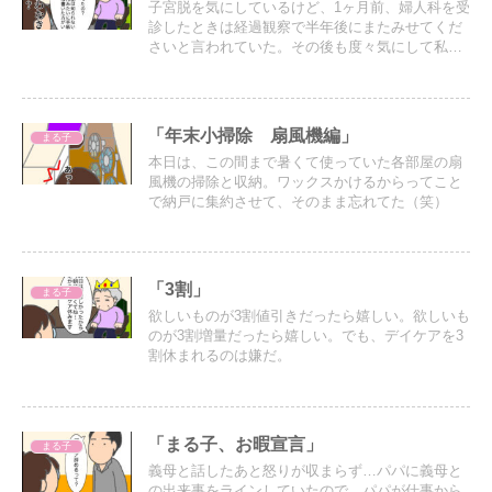
子宮脱を気にしているけど、1ヶ月前、婦人科を受
診したときは経過観察で半年後にまたみせてくだ
さいと言われていた。その後も度々気にして私に
言ってくるけど、直腸脱をそのままにしてるんだ
から、そこまで気にしなくて良いのでは？と思っ
てしまう。
「年末小掃除 扇風機編」
まる子
本日は、この間まで暑くて使っていた各部屋の扇
風機の掃除と収納。ワックスかけるからってこと
で納戸に集約させて、そのまま忘れてた（笑）
「3割」
まる子
欲しいものが3割値引きだったら嬉しい。欲しいも
のが3割増量だったら嬉しい。でも、デイケアを3
割休まれるのは嫌だ。
「まる子、お暇宣言」
まる子
義母と話したあと怒りが収まらず…パパに義母と
の出来事をラインしていたので、パパが仕事から