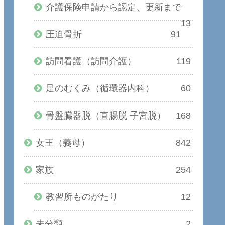
介護保険申請から認定、更新まで
13
圧迫骨折
91
訪問看護（訪問介護）
119
足のむくみ（循環器内科）
60
骨盤臓器脱（直腸脱 子宮脱）
168
女王（義母）
842
家族
254
教習所ものがたり
12
未分類
2