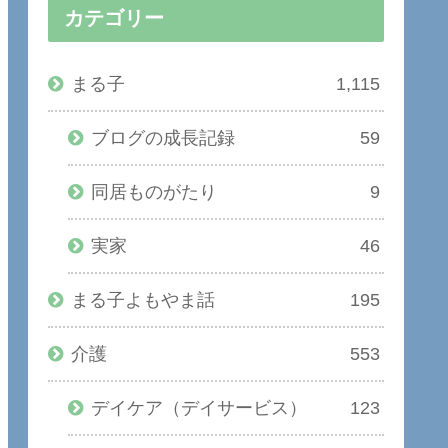
カテゴリー
まる子
1,115
ブログの成長記録
59
同居ものがたり
9
実家
46
まる子よもやま話
195
介護
553
デイケア（デイサービス）
123