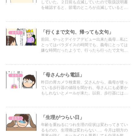
していた。２日前も点滅していたので取扱説明書
を確認すると、節電のところが点滅していると
『スーパー節電』になることが分かっていた。
「行くまで文句、帰っても文句」
まる子
前回、やっとデイケアデビュー出来た義母…私に
とってはパラダイスの時間でも、義母にとっては
嫌な時間だったようで、行ったら行ったで文句が
多い（笑）
「母さんから電話」
まる子
昨日の胃カメラ検査前、父さんから、義母が使っ
ている歩行器の値段を聞かれ、母さんにも必要か
もしれないとメールが来た。以前、歩行器にはメ
リットもあるがデメリットもあると話をして、実
家は動線の確保が難しいので要らないと話してい
たのだが…
「生理がつらい日」
まる子
年齢を重ねるにつれ生理の症状は変わってきてい
るものの、生理痛は変わらない…。今月は朝方の
悪寒が強く、ホッカイロも厚着しても白湯を飲ん