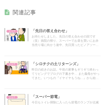
関連記事
「先日の答え合わせ」
まる子
お待たせしました、先日の答え合わせの回です
（笑）病院の帰り、スーパーでお昼を買いにお弁
当売り場に向かう途中、先日買ったピノアソート
が違うと言われた。しかし私は買う前に何度も何
度も確認した。そして一度、6個入りを買ってきて
再確認した。
「シロチクの土リターンズ」
まる子
昨日の続きのお話。午前の家事もギリギリ終わっ
てリビングでブログの下書き中… また義母がやっ
てきた。いつもの『イヤイヤもうね…』から始ま
り、寒くなってもアイスがやめられない話やら
色々喋り続けるのを受け流していると…
「スーパー節電」
まる子
今日もトイレ掃除に入ったら節電のランプが点滅