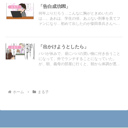
「告白成功💌」
まる子
何年ぶりだろう…こんなに胸がときめいたの
は…。あれは、学生の頃、あぶない刑事を見てフ
ァンになり…初めて出したのが柴田恭兵さんへの
ファンレター…。ファンレターを出したお相手
は、私を救ってくれたブログの主さま…。返事が
届いた時は嬉しかったなぁ。
「出かけようとしたら」
まる子
パパが休みで、昼にパパの買い物に付き合うこと
になって、外でランチすることになっていた。
が、朝、義母の部屋に行くと、朝から体調が悪い
という…。
ホーム
まる子