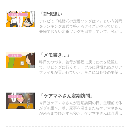
「記憶違い」
まる子よもやま話
テレビで『結婚式の定番ソングは？』という質問
をランキング形式で答えるクイズがやっていた。
夫婦でお互い定番ソングを回答していて、私が歌
った歌は…
「メモ書き…」
まる子
昨日のつづき。義母が部屋に戻ったのを確認し
て、リビングに行くとテーブルに見慣れぬクリア
ファイルが置かれていた。そこには死後の要望が
書かれたメモが入っていた。
「ケアマネさん定期訪問」
まる子
今日はケアマネさんが定期訪問の日。生理前で体
がダル重〜。朝、家事を済ませたらケアマネさん
が来るまでひたすら寝た。ケアマネさんは介護す
る人、される人の両方の話を効いてくれるので、
今日はずっと愚痴を聞いてもらった（笑）