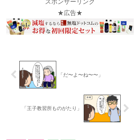
スポンサーリンク
★広告★
「だ〜よ〜ね〜〜」
「王子教習所ものがたり」