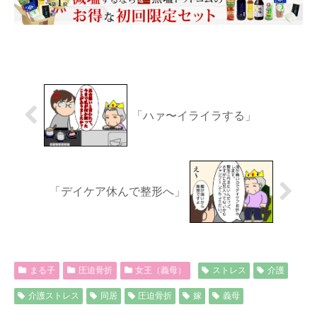
「ハァ〜イライラする」
「デイケア休んで整形へ」
まる子
圧迫骨折
女王（義母）
ストレス
介護
介護ストレス
同居
圧迫骨折
嫁
義母