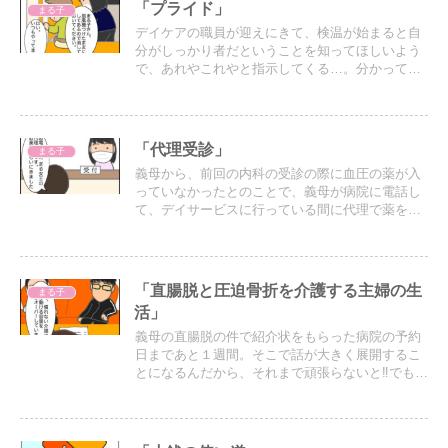
「プライド」
まる子
デイケアの職員が迎えにきて、検温が始まると自
分がしっかり者だということを知ってほしいよう
で、あれやこれやと指示してくる…。分かってる
から…全部やってるから口動かす前に体を動か
せ。
「代理受診」
まる子
義母から、前回の内科の受診の際に血圧の薬が入
っていなかったとのことで、義母が病院に電話し
て、デイサービスに行っている間に代理で薬を処
方してもらうことになった。
「直腸脱と圧迫骨折を介護する主婦の生
まる子
活」
義母の直腸脱の件で紹介状をもらった病院の予約
日まであと１週間。そこで話が大きく展開するこ
とになるんだから、それまで頑張らないと‼︎でも私
の負担が大きいので家族会議を開いて協力を得る
ことに