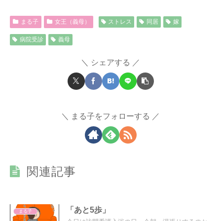
まる子
女王（義母）
ストレス
同居
嫁
病院受診
義母
シェアする
まる子をフォローする
関連記事
「あと5歩」
まる子