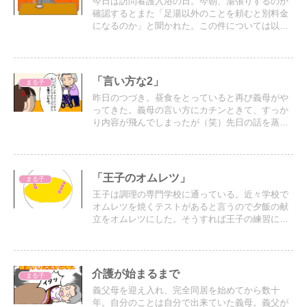
今日は訪問看護入浴の日。今朝、湯張りするのか
確認するとまた「足湯以外のことを頼むと別料金
になるのか」と聞かれた。この件については以前
から何度も何度も伝えているが、何度も何度も聞
かれる…。
「言い方な2」
まる子
昨日のつづき。昼食をとっていると再び義母がや
ってきた。義母の言い方にカチンときて、すっか
り内容が飛んでしまったが（笑）先日の話を蒸し
返し、義母がパパにものすごく理不尽なことを言
われてとても傷ついたという内容だった。
「王子のオムレツ」
まる子
王子は調理の専門学校に通っている。近々学校で
オムレツを焼くテストがあると言うので夕飯の献
立をオムレツにした。そうすれば王子の練習にな
るし
介護が始まるまで
まる子
義父母を迎え入れ、完全同居を始めてから数十
年。自分のことは自分で出来ていた義母。義父が