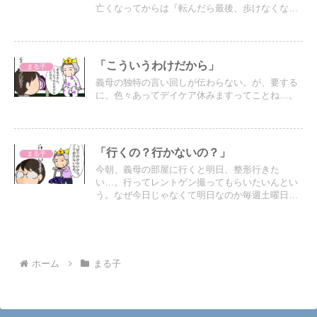
亡くなってからは『転んだら最後、歩けなくなっ
て一生寝たきりになって迷惑かけるから歩かな
い』買い物にも行かず、部屋に籠ることが増え足
腰は弱っていき…
「こういうわけだから」
まる子
義母の独特の言い回しが伝わらない。が、要する
に、色々あってデイケア休みますってことね…。
「行くの？行かないの？」
まる子
今朝、義母の部屋に行くと明日、整形行きた
い…。行ってレントゲン撮ってもらいたいんとい
う。なぜ今日じゃなくて明日なのか毎週土曜日は
先生が交代するので固定されてないし、会社員や
学生で混むので今日、私が仕事から戻ってからに
すればいいというのだが…
ホーム
まる子