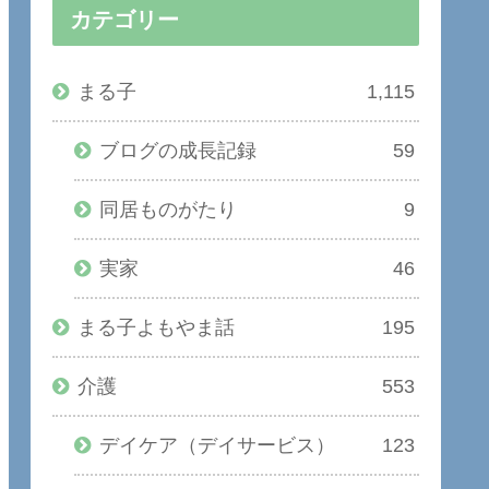
カテゴリー
まる子
1,115
ブログの成長記録
59
同居ものがたり
9
実家
46
まる子よもやま話
195
介護
553
デイケア（デイサービス）
123