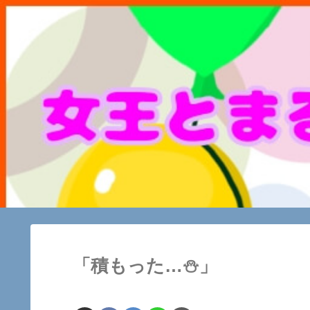
「積もった…⛄️」