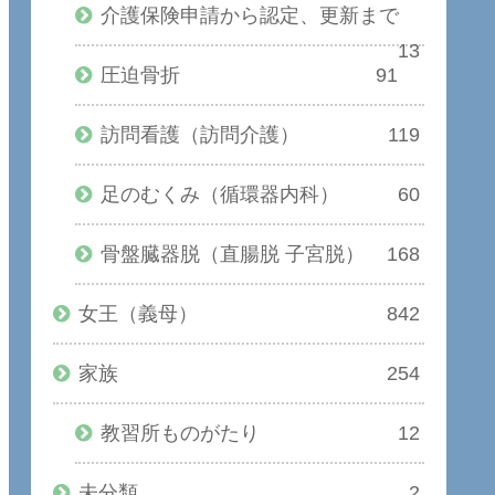
介護保険申請から認定、更新まで
13
圧迫骨折
91
訪問看護（訪問介護）
119
足のむくみ（循環器内科）
60
骨盤臓器脱（直腸脱 子宮脱）
168
女王（義母）
842
家族
254
教習所ものがたり
12
未分類
2