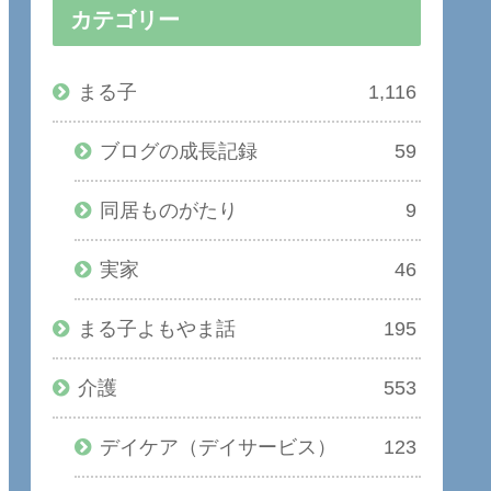
カテゴリー
まる子
1,116
ブログの成長記録
59
同居ものがたり
9
実家
46
まる子よもやま話
195
介護
553
デイケア（デイサービス）
123