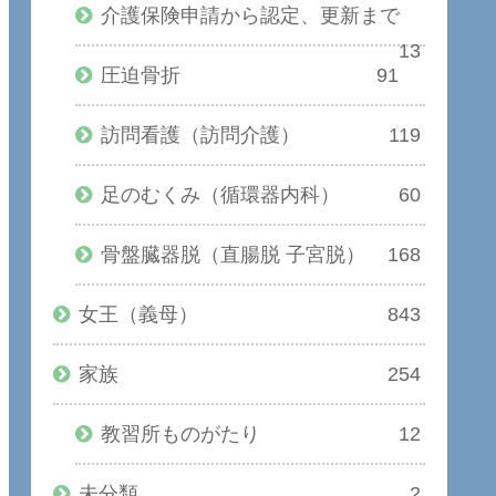
介護保険申請から認定、更新まで
13
圧迫骨折
91
訪問看護（訪問介護）
119
足のむくみ（循環器内科）
60
骨盤臓器脱（直腸脱 子宮脱）
168
女王（義母）
843
家族
254
教習所ものがたり
12
未分類
2