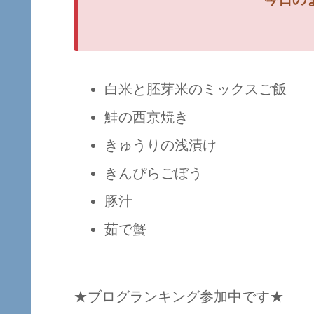
白米と胚芽米のミックスご飯
鮭の西京焼き
きゅうりの浅漬け
きんぴらごぼう
豚汁
茹で蟹
★ブログランキング参加中です★