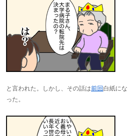
と言われた。しかし、その話は
前回
白紙にな
った。