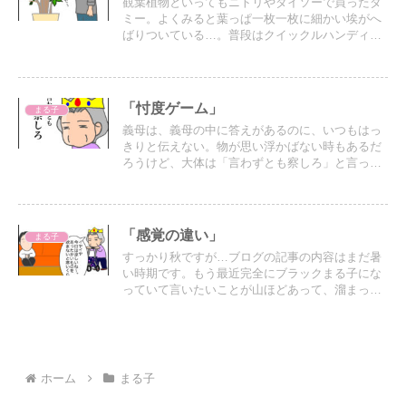
観葉植物といってもニトリやダイソーで買ったダ
ミー。よくみると葉っぱ一枚一枚に細かい埃がへ
ばりついている…。普段はクイックルハンディで
ざっと撫でるだけだけど、それでは落としきれな
いらしい…。
「忖度ゲーム」
まる子
義母は、義母の中に答えがあるのに、いつもはっ
きりと伝えない。物が思い浮かばない時もあるだ
ろうけど、大体は「言わずとも察しろ」と言った
感じ…。そして今日も忖度ゲームは始まる
「感覚の違い」
まる子
すっかり秋ですが…ブログの記事の内容はまだ暑
い時期です。もう最近完全にブラックまる子にな
っていて言いたいことが山ほどあって、溜まった
ストレスを記事にしていくうちに季節が変わって
しまいました（笑）
ホーム
まる子