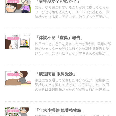
「更年期か？PMSか？」
まる子
普段、やり過ごせていることが急に虚しくなった
り、ひどく落ち込んだり、ストレスに感じる。掃
除機をかける前にアチコチに散らばった王子の持
ち物を回収してまわるとき… 義母が口開けて寝て
いて、その横で放置された食器を片付けるとき…
帰宅時間がバラバラなので何度も繰り返す食事の
用意と片付け…
「体調不良『虚偽』報告」
まる子
昨日のこと。息子を見送ったのが7時半。義母の部
屋のシャッターを開けに行くと体調不良報告を受
けた。今日はリハビリとケアマネさんの定期訪問
の日なのだがお休みするとのこと。
「涙道閉塞 眼科受診」
まる子
涙道に管を通して閉塞した部分を拡げ、定期的に
受診して水を流して拡げていく手術をした。次回
の受診は２週間先だったのだが数日前から違和感
が…
「年末小掃除 観葉植物編」
まる子