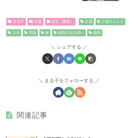
まる子
介護
女王（義母）
介護
介護ストレス
入浴
同居
嫁
病院の付き添い
義母
シェアする
まる子をフォローする
関連記事