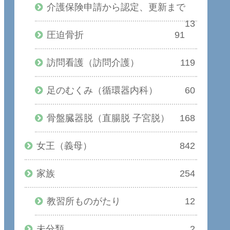
介護保険申請から認定、更新まで
13
圧迫骨折
91
訪問看護（訪問介護）
119
足のむくみ（循環器内科）
60
骨盤臓器脱（直腸脱 子宮脱）
168
女王（義母）
842
家族
254
教習所ものがたり
12
未分類
2