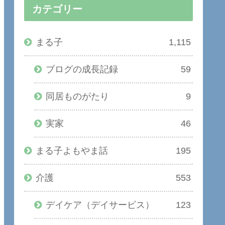
カテゴリー
まる子
1,115
ブログの成長記録
59
同居ものがたり
9
実家
46
まる子よもやま話
195
介護
553
デイケア（デイサービス）
123