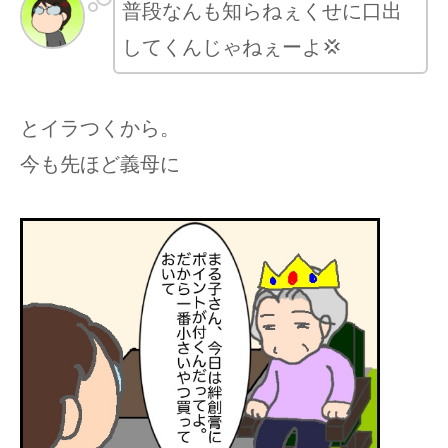
普段なんも知らねぇくせに口出
してくんじゃねぇーよ💢
とイラつくから。
今も先ほど義母に