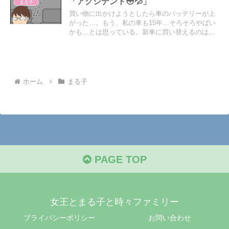
「アクシデント😳💦」
まる子
買い物に出かけようとしたら車のバッテリーが上
がった…。もう、私の車も15年…そろそろやばい
かも…とは思っている。新車に買い替えるのは王
子が免許を取って車に慣れてから、ローンが終わ
ってから…と切に願う今日のこの頃…
ホーム
まる子
PAGE TOP
女王とまる子と時々ファミリー
プライバシーポリシー
お問い合わせ