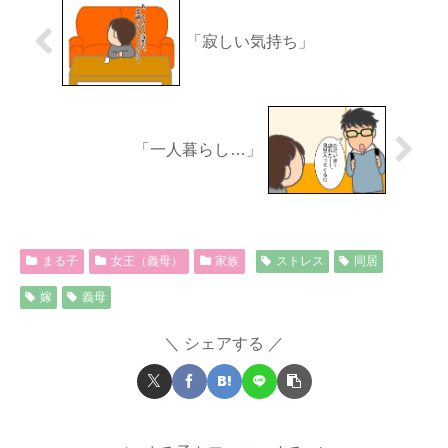
「寂しい気持ち」
「一人暮らし…」
まる子
女王（義母）
家族
ストレス
同居
嫁
義母
シェアする