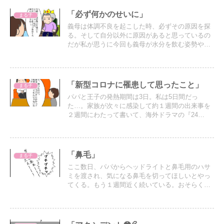
「必ず何かのせいに」
まる子
義母は体調不良を起こした時、必ずその原因を探
る。そして自分以外に原因があると思っているの
だが私が思うに今回も義母が水分を飲む姿勢や飲
むタイミングが原因だと思われる。
「新型コロナに罹患して思ったこと」
まる子
パパと王子の発熱期間は3日。私は5日間だっ
た…。家族が次々に感染して約１週間の出来事を
２週間にわたって書いて、海外ドラマの『24
TWENTY FOUR』みたいになっちゃったけど描き
たいことがたくさんあって…（笑）今回は新型コ
ロナに罹患して思ったこと書きます
「鼻毛」
まる子
ここ数日、パパからヘッドライトと鼻毛用のハサ
ミを渡され、気になる鼻毛を切ってほしいとやっ
てくる。もう１週間近く続いている。おそらく気
になる鼻毛は白髪。鼻毛の中でも白髪は毛の質が
違うようで、そいつが悪さをするようだ。