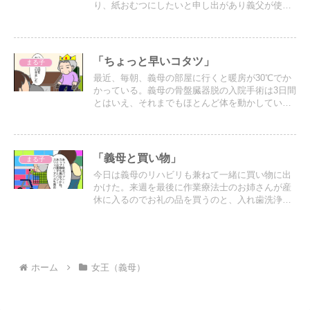
り、紙おむつにしたいと申し出があり義父が使っ
ていた紙おむつが余っているから、それを使いた
いとのことだったが、それは自分で履くタイプで
はなくテープ式だった…
「ちょっと早いコタツ」
まる子
最近、毎朝、義母の部屋に行くと暖房が30℃でか
かっている。義母の骨盤臓器脱の入院手術は3日間
とはいえ、それまでもほとんど体を動かしていな
かったので、体力も筋力も落ちて寒いのかもしれ
ない。
「義母と買い物」
まる子
今日は義母のリハビリも兼ねて一緒に買い物に出
かけた。来週を最後に作業療法士のお姉さんが産
休に入るのでお礼の品を買うのと、入れ歯洗浄剤
などの日用品、産直市場、スーパーに行きたいと
のこと。
ホーム
女王（義母）