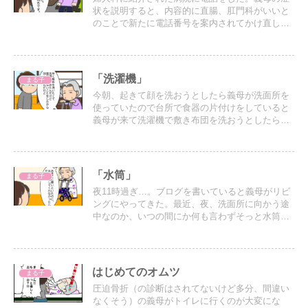
状を説明すると、内容的に直腸、肛門科がいいと
のことで新たに電話番号を案内されてかけ直し
た。担当看護師に義母の症状を伝えて、予約日を
折り返し電話してもらえるということになった。
「洗濯機」
まる子
今朝、起きて顔を洗おうとしたら義母が洗面所を
使っていたので台所で食器の片付けをしていると
義母が来て洗濯機で敷き布団を洗おうとしたら洗
濯機が動かないという…
「水筒」
まる子
夜11時過ぎ…。ブログを書いていると義母がリビ
ングにやってきた。最近、夜、洗面所に向かう途
中なのか、いつの間にか何も言わずそっと水筒を
置いていく。
はじめてのオムツ
まる子
圧迫骨折（の診断はされてないけど多分、間違い
なくそう）の義母がトイレに行くのが大変にな