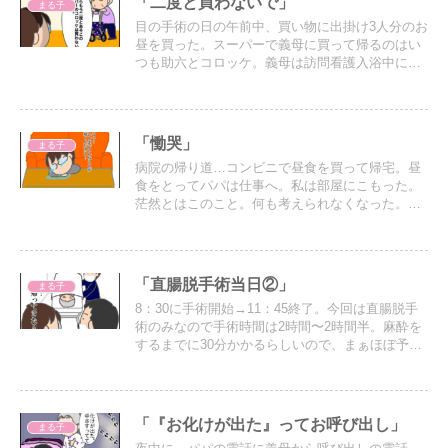
「二度と買わないで」
まる子
目の手術の日の午前中、買い物に出掛け3人分のお
昼を買った。スーパーで義母に買って帰るのはい
つも助六とコロッケ。義母は訪問看護入浴中にト
イレに行かないように、お風呂の日は訪問看護が
終わってからお昼を食べるので、毎週14：30を過
ぎて食べる。
「慟哭」
まる子
病院の帰り道…コンビニで昼食を買って帰宅。昼
食をとってパパは仕事へ。私は部屋にこもった。
茫然とはこのこと。何も考えられなくなった。そ
してとめどなく涙が出てきて…泣いて泣いて泣き
ながら寝てしまった…。
「直腸脱手術当日②」
まる子
8：30に手術開始→11：45終了。今回は直腸脱手
術のみなので手術時間は2時間〜2時間半。麻酔を
するまでに30分かかるらしいので、まぁほぼ予定
通り。
「『お化けが出た』ってお呼び出し」
まる子