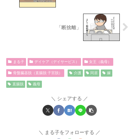
「断捨離」
まる子
デイケア（デイサービス）
女王（義母）
骨盤臓器脱（直腸脱 子宮脱）
介護
同居
嫁
直腸脱
義母
シェアする
まる子をフォローする