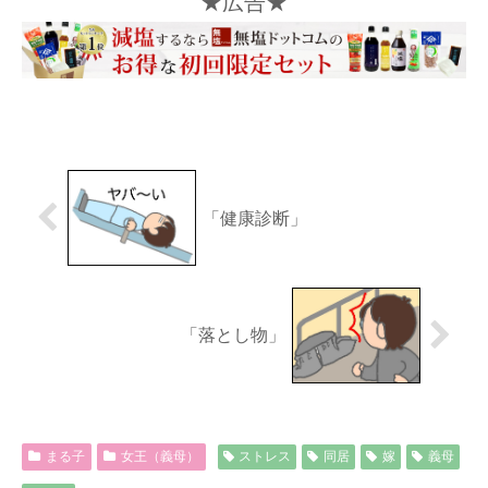
★広告★
「健康診断」
「落とし物」
まる子
女王（義母）
ストレス
同居
嫁
義母