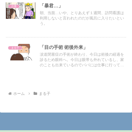
「暴君…」
介護
朝、当面…いや、とりあえず１週間、訪問看護は
利用しないと言われたのだが風呂に入りたいとい
う。
「目の手術 術後外来」
まる子
涙道閉塞症の手術が終わり、今日は術後の経過を
診るため眼科へ。今日は眼帯も外れているし、家
のことも出来ているのでパパには仕事に行っても
らった。そしてお医者さんにここ数日の不快感を
伝えた。
ホーム
まる子