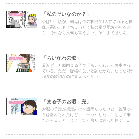
「私のせいなのか？」
まる子
やばい…咳が。義母は今の状況で1人にされると機
嫌が悪い。もうちょっとで私の定期受診があるか
ら、それなら文句も言うまい。そこまではなんと
か市販薬でやり過ごしたい。
「ちいかわの歌」
まる子
最近ずっと脳内まる子で『ちいかわ』が再生され
ている。ただ…脈絡のない歌詞だから、たった2行
程度の歌詞なのに覚えられない。
「まる子のお暇 完」
まる子
お暇の予定が想定外の２週間だったけど…義母か
らは離れられたけど…。一応やりたいことも出来
たからヨシとしよう（笑）帰りは違った趣で、飛
行機ではなく新幹線で帰ることにした。