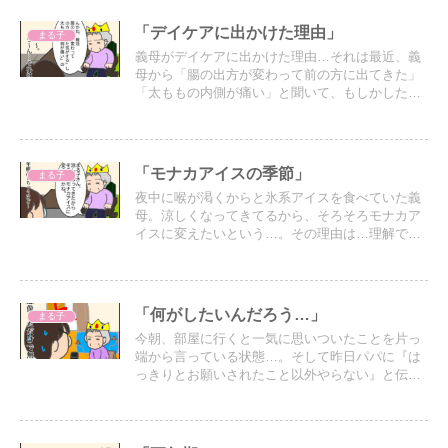
「デイケアに出かけた理由」
まる子
義母がデイケアに出かけた理由…それは最近、義
母から「腸の出方が変わって前の方に出てきた」
「太ももの内側が痛い」と聞いて、もしかしたら
と思ってデイケアにいる看護師さんに診てもらう
ように伝えたから。
「モナカアイスの季節」
まる子
夜中に喉が渇くからと氷系アイスを食べていた義
母。涼しくなってきてるから、そろそろモナカア
イスに変えたいという…。その理由は…理解でき
ないけど…夕飯の支度をしているときにふと納得
する出来事が…
「何がしたいんだろう…」
まる子
今朝、部屋に行くと一気に思いついたことを片っ
端から言っている状態…。そして昨日パパに『は
っきりとお願いされたこと以外やらない』と伝え
ていたので、こちらから質問したことに対してあ
やふやな回答は全て受け流すことにしてパパにお
任せすることに。