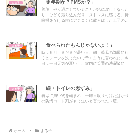
「更年期か？PMSか？」
まる子
普段、やり過ごせていることが急に虚しくなった
り、ひどく落ち込んだり、ストレスに感じる。掃
除機をかける前にアチコチに散らばった王子の持
ち物を回収してまわるとき… 義母が口開けて寝て
いて、その横で放置された食器を片付けるとき…
帰宅時間がバラバラなので何度も繰り返す食事の
用意と片付け…
「食べられたもんじゃないよ！」
まる子
時は９月、まだまだ暑い日。朝、義母の部屋に行
くとシーツを洗ったので干すように言われた。今
日は一日天気が悪い…。室内に普通の洗濯物に加
えてシーツを干せる場所もないので、なるべく雨
が当たりにくい所に干した。そして昼…
「続・トイレの黒ずみ」
まる子
義母に買い物を頼まれ、一昨日取り付けたばかり
の防汚コート剤がもう無いと言われた（驚）
ホーム
まる子