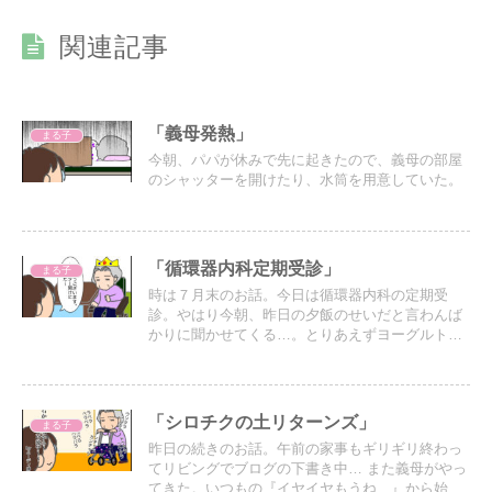
関連記事
「義母発熱」
まる子
今朝、パパが休みで先に起きたので、義母の部屋
のシャッターを開けたり、水筒を用意していた。
「循環器内科定期受診」
まる子
時は７月末のお話。今日は循環器内科の定期受
診。やはり今朝、昨日の夕飯のせいだと言わんば
かりに聞かせてくる…。とりあえずヨーグルトだ
け渡してさっさと引き上げて家事を済ませた。
「シロチクの土リターンズ」
まる子
昨日の続きのお話。午前の家事もギリギリ終わっ
てリビングでブログの下書き中… また義母がやっ
てきた。いつもの『イヤイヤもうね…』から始ま