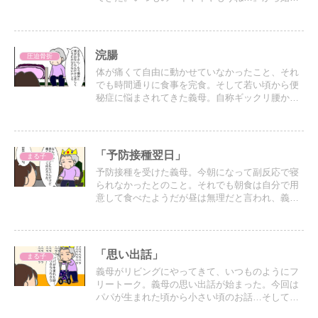
り、寒くなってもアイスがやめられない話やら
色々喋り続けるのを受け流していると…
浣腸
圧迫骨折
体が痛くて自由に動かせていなかったこと、それ
でも時間通りに食事を完食。そして若い頃から便
秘症に悩まされてきた義母。自称ギックリ腰から
10日近く、すっきりとした便が出ていなかったの
で浣腸を使って出したいとのことだけれど…
「予防接種翌日」
まる子
予防接種を受けた義母。今朝になって副反応で寝
られなかったとのこと。それでも朝食は自分で用
意して食べたようだが昼は無理だと言われ、義母
が生協で買っていたひもかわうどんに卵を落とし
ても持ってくるよう言われ、届けに行くと…
「思い出話」
まる子
義母がリビングにやってきて、いつものようにフ
リートーク。義母の思い出話が始まった。今回は
パパが生まれた頃から小さい頃のお話…そしてそ
こから急に…