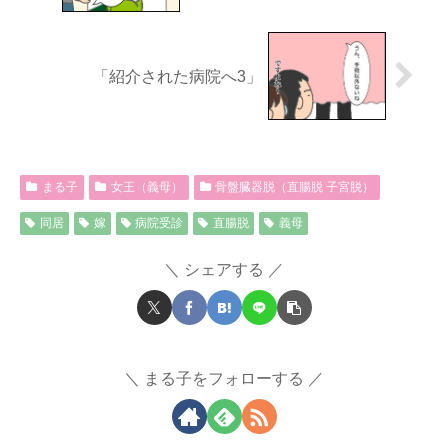
「紹介された病院へ3」
まる子
女王（義母）
骨盤臓器脱（直腸脱 子宮脱）
同居
嫁
病院受診
直腸脱
義母
シェアする
まる子をフォローする