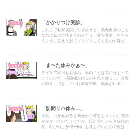
表して義母との話し合いへ。私が入ると話が拗れ
るので物陰からそっと見守ることにした。
「かかりつけ受診」
まる子
これまで私が病院に付き添うと、義母自身のこと
なのに私に症状を言わせたり、薬を変更してもら
うように言えと肘でグリグリしてくるのが嫌だっ
たから、パパに付き添いを頼んでいたが、今日は
仕事が休めないので私が連れていく事になった。
「ま〜た休みかぁ〜」
まる子
デイケア本日もお休み。私のことは気にせずって
いういけど、掃除機かけるのも気を使うし、昼食
の献立、用意、片付け家事全般、義母がいること
で追加になることもある。
「訪問リハ休み…」
まる子
今朝、目が覚めると義母から何度もスマホに電話
がかかっていたようだが、圧迫骨折から直腸脱の
間、呼び出しが何十回にも及んでいたので夜は消
音にしてパパの方へかけてもらうようにしてい