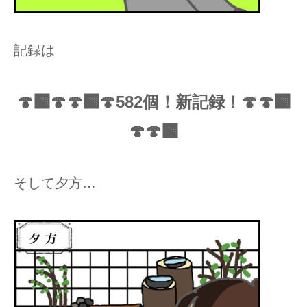
記録は
🍄‍🟫🍄🍄‍🟫🍄582個！新記録！🍄🍄‍🟫
🍄🍄‍🟫
そして夕方…