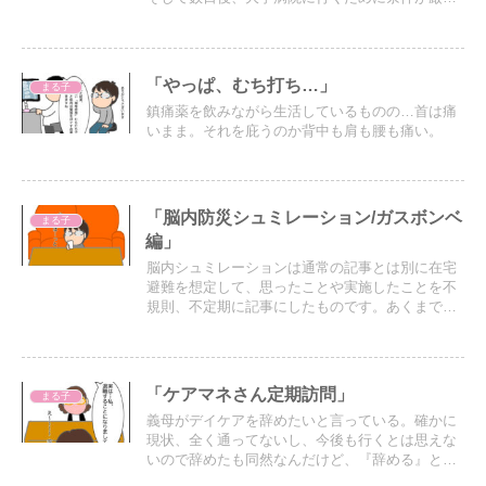
い買い物を頼まれ…。出かけるのにも色々と頭の
中で心配事が多い義母と振り回される嫁の話
「やっぱ、むち打ち…」
まる子
鎮痛薬を飲みながら生活しているものの…首は痛
いまま。それを庇うのか背中も肩も腰も痛い。
「脳内防災シュミレーション/ガスボンベ
まる子
編」
脳内シュミレーションは通常の記事とは別に在宅
避難を想定して、思ったことや実施したことを不
規則、不定期に記事にしたものです。あくまで個
人の見解ですので皆さんと一緒に考えるきっかけ
作りになれば幸いです
「ケアマネさん定期訪問」
まる子
義母がデイケアを辞めたいと言っている。確かに
現状、全く通ってないし、今後も行くとは思えな
いので辞めたも同然なんだけど、『辞める』と決
めてしまうと、手術後、リハビリで通ってほしい