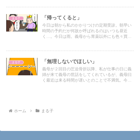
のに今後２度とデイケアには通わなくなると思う
から辞めるという線引きをしたくなかった。
「帰ってくると」
まる子
今日は朝から私のかかりつけの定期受診。朝早い
時間の予約だが何故か呼ばれるのはいつも昼近
く…。今日は雨。義母から胃薬以外にも色々買い
物を頼まれて、スーパーも寄ってたら荷物が多く
て車に乗らない。荷物を置きに一旦帰るのも雨足
が強いので面倒…それにこの雨で万が一義姉が来
ていなかったら…
「無理しないでほしい」
まる子
義母が２回目の圧迫骨折以降、私が仕事の日に義
姉が来て義母の世話をしてくれているが、義母曰
く最近は来る時間が遅いとのことで不満気。今日
も仕事から帰ると…いつもの賑やかさがない。
ホーム
まる子