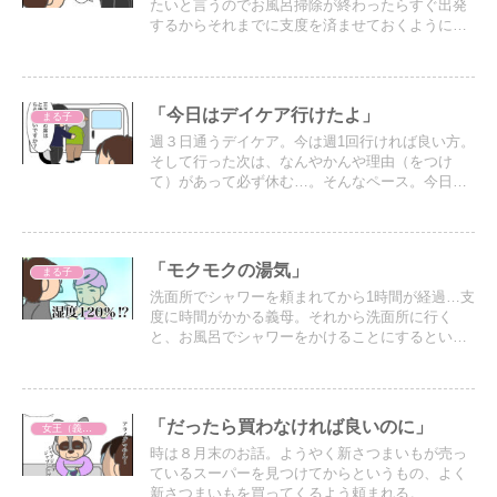
たいと言うのでお風呂掃除が終わったらすぐ出発
するからそれまでに支度を済ませておくように伝
えた。一方義母にも買い物に出かけるから買うも
のがあるか確認したのだが…
「今日はデイケア行けたよ」
まる子
週３日通うデイケア。今は週1回行ければ良い方。
そして行った次は、なんやかんや理由（をつけ
て）があって必ず休む…。そんなペース。今日は
行けた日だった。
「モクモクの湯気」
まる子
洗面所でシャワーを頼まれてから1時間が経過…支
度に時間がかかる義母。それから洗面所に行く
と、お風呂でシャワーをかけることにするという
ので、
「だったら買わなければ良いのに」
女王（義母）
時は８月末のお話。ようやく新さつまいもが売っ
ているスーパーを見つけてからというもの、よく
新さつまいもを買ってくるよう頼まれる。