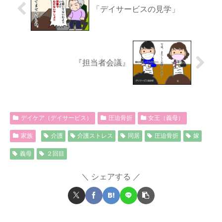
「デイサービスの見学」
『担当者会議』
デイケア（デイサービス）
圧迫骨折
女王（義母）
家族
介護
介護ストレス
同居
圧迫骨折
嫁
義母
２回目
シェアする