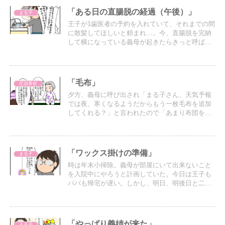
「ある日の直腸脱の経過（午後）」
まる子
王子が1歯医者の予約を入れていて、それまでの間
に散髪してほしいと頼まれ…。今、直腸脱を完納
して横になっている義母が起きたらきっと呼ばれ
てバタバタしそうな予感がしたので早めに動いて
いたけど予感は的中…ドタバタ嫁の午後のお話
「毛布」
圧迫骨折
夕方、義母に呼び出され「まる子さん、天気予報
では夜、寒くなるようだからもう一枚毛布を追加
してくれる？」と言われたので「あまり布団を重
くすると寝返りが大変になりますよ。軽い電気毛
布の方がいいんじゃないですか？」と勧めたが、
却下された深夜…
「ワックス掛けの準備」
まる子
時は年末小掃除。義母が部屋にいて出来ないこと
を入院中にやろうと計画していた。今日は王子も
パパも帰宅が遅い。しかし、明日、明後日と二日
連続王子が休み…。ワックスを掛けたいので今日
中に出来るところまでワックス剥がしを済ませた
いと作業していると…
「やっぱり義姉が来た」
まる子