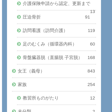
介護保険申請から認定、更新まで
13
圧迫骨折
91
訪問看護（訪問介護）
119
足のむくみ（循環器内科）
60
骨盤臓器脱（直腸脱 子宮脱）
168
女王（義母）
843
家族
254
教習所ものがたり
12
未分類
2