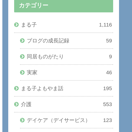
カテゴリー
まる子
1,116
ブログの成長記録
59
同居ものがたり
9
実家
46
まる子よもやま話
195
介護
553
デイケア（デイサービス）
123