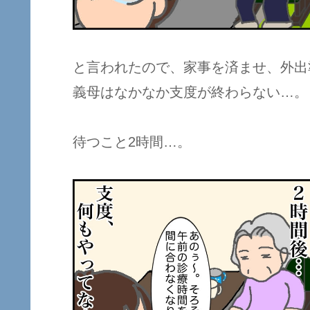
と言われたので、家事を済ませ、外出
義母はなかなか支度が終わらない…。
待つこと2時間…。