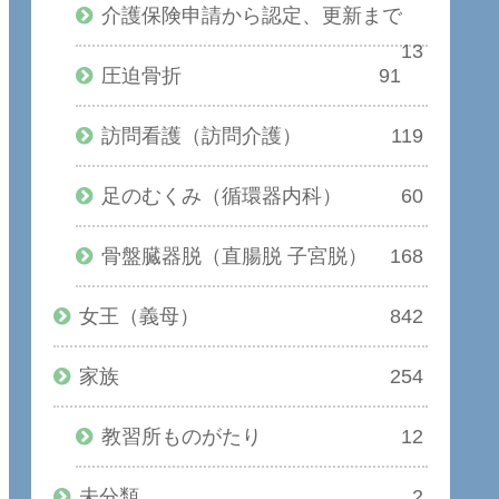
介護保険申請から認定、更新まで
13
圧迫骨折
91
訪問看護（訪問介護）
119
足のむくみ（循環器内科）
60
骨盤臓器脱（直腸脱 子宮脱）
168
女王（義母）
842
家族
254
教習所ものがたり
12
未分類
2