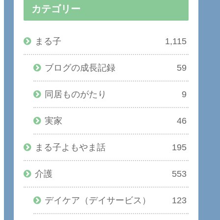
カテゴリー
まる子
1,115
ブログの成長記録
59
同居ものがたり
9
実家
46
まる子よもやま話
195
介護
553
デイケア（デイサービス）
123