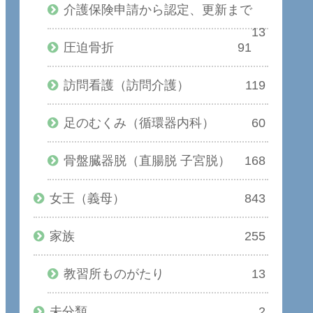
介護保険申請から認定、更新まで
13
圧迫骨折
91
訪問看護（訪問介護）
119
足のむくみ（循環器内科）
60
骨盤臓器脱（直腸脱 子宮脱）
168
女王（義母）
843
家族
255
教習所ものがたり
13
未分類
2