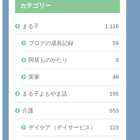
カテゴリー
まる子
1,116
ブログの成長記録
59
同居ものがたり
9
実家
46
まる子よもやま話
195
介護
553
デイケア（デイサービス）
123