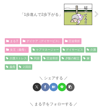
「1歩進んで2歩下がる」
まる子
デイケア（デイサービス）
圧迫骨折
女王（義母）
ケアマネージャー
デイサービス
介護
介護ストレス
同居
圧迫骨折
夕飯の献立
嫁
義母
２回目
シェアする
まる子をフォローする