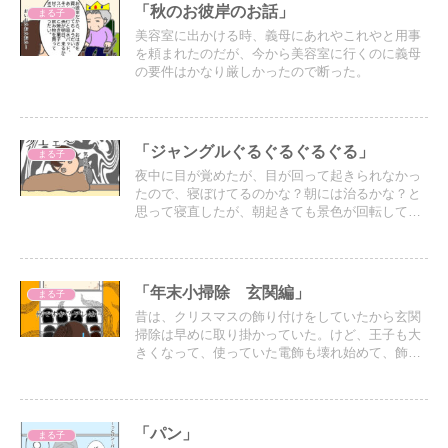
「秋のお彼岸のお話」
まる子
美容室に出かける時、義母にあれやこれやと用事
を頼まれたのだが、今から美容室に行くのに義母
の要件はかなり厳しかったので断った。
「ジャングルぐるぐるぐるぐる」
まる子
夜中に目が覚めたが、目が回って起きられなかっ
たので、寝ぼけてるのかな？朝には治るかな？と
思って寝直したが、朝起きても景色が回転してい
てそのまま倒れてしまった。
「年末小掃除 玄関編」
まる子
昔は、クリスマスの飾り付けをしていたから玄関
掃除は早めに取り掛かっていた。けど、王子も大
きくなって、使っていた電飾も壊れ始めて、飾り
付け自体をやめたら玄関掃除は後回しになってし
まっている。
「パン」
まる子