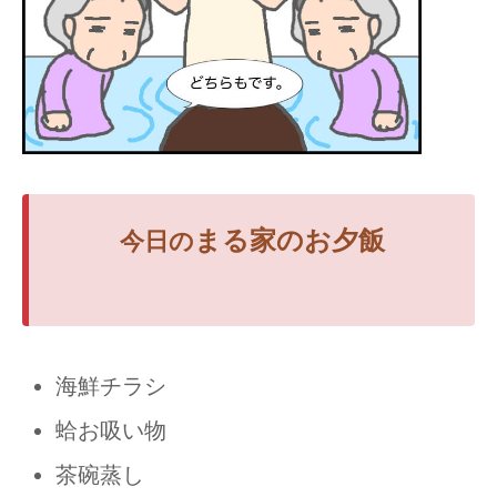
まる家のお夕飯
今日の
海鮮チラシ
蛤お吸い物
茶碗蒸し