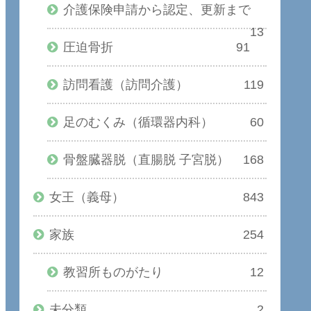
介護保険申請から認定、更新まで
13
圧迫骨折
91
訪問看護（訪問介護）
119
足のむくみ（循環器内科）
60
骨盤臓器脱（直腸脱 子宮脱）
168
女王（義母）
843
家族
254
教習所ものがたり
12
未分類
2