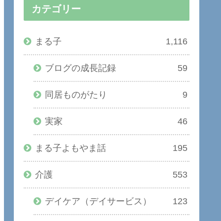
カテゴリー
まる子
1,116
ブログの成長記録
59
同居ものがたり
9
実家
46
まる子よもやま話
195
介護
553
デイケア（デイサービス）
123